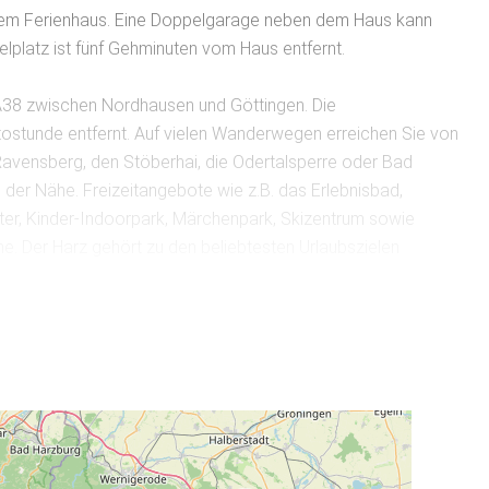
r dem Ferienhaus. Eine Doppelgarage neben dem Haus kann
lplatz ist fünf Gehminuten vom Haus entfernt.
r A38 zwischen Nordhausen und Göttingen. Die
tostunde entfernt. Auf vielen Wanderwegen erreichen Sie von
avensberg, den Stöberhai, die Odertalsperre oder Bad
 der Nähe. Freizeitangebote wie z.B. das Erlebnisbad,
enter, Kinder-Indoorpark, Märchenpark, Skizentrum sowie
. Der Harz gehört zu den beliebtesten Urlaubszielen
ind die atemberaubende Landschaft, die Lage genau in der