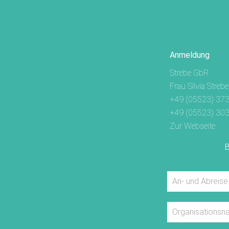
Anmeldung
Strebe GbR
Frau Silvia Strebe
+49 (05523) 37
+49 (05523) 30
Zur Webseite
B