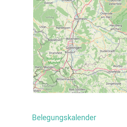
Umgebung
Entfernungen:
Hallenbad (3,0 km)
,
Freibad (5
(3,0 km)
Dieses Ferienhaus befindet sich in Bad Sachsa,
rund 50 Kilometer von Göttingen entfernt im Lan
ist, wird sich ein Urlaub hier auch positiv auf 
und erholsamer Urlaub fast schon garantiert.
Preise Gruppenhaus bis 20 Personen
Vergleichspreise (unverbindlich):
660,00 €
Pauschalpreis pro Nacht
Das Gruppenhaus bis 20 Personen im Südharz 
Belegungskalender