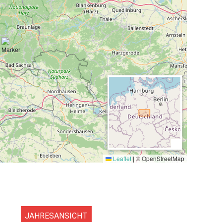
,0 km)
,
See (5,0 km)
, Skilift (3,0 km), Loipe (3,0 km), Bahnhof
 einer der beliebtesten Orte des Harzes. Der Ort befindet sich
dkreis Göttingen. Da der Ort als staatlicher Kurort anerkannt
die Gesundheit auswirken. Durch die Lage, ist ein angenehmer
 im Südharz
Leaflet
|
© OpenStreetMap
kann auch von Einzelgästen gebucht werden.
JAHRESANSICHT