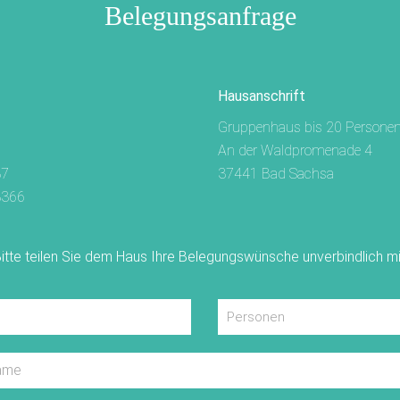
Belegungsanfrage
Hausanschrift
Gruppenhaus bis 20 Persone
An der Waldpromenade 4
37
37441 Bad Sachsa
3366
itte teilen Sie dem Haus Ihre Belegungswünsche unverbindlich mi