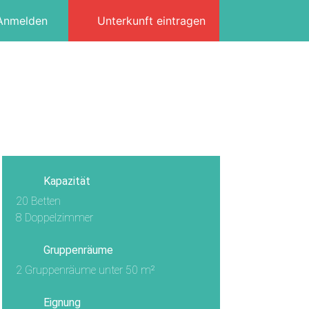
Anmelden
Unterkunft eintragen
3/17
Kapazität
20 Betten
8 Doppelzimmer
Gruppenräume
2 Gruppenräume unter 50 m²
Eignung