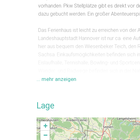
vorhanden. Pkw Stellplätze gibt es direkt vo
dazu gebucht werden. Ein großer Abenteuerspie
Das Ferienhaus ist leicht zu erreichen von de
Landeshauptstadt Hannover ist nur ca. eine Au
hier aus bequem den Wiesenbeker Teich, den R
Sachsa. Einkaufsmöglichkeiten befinden sich in
Eislaufhalle, Tennishalle, Bowling- und Sportc
Wander- und Radwege befinden sich in der Nähe
... mehr anzeigen
innerhalb von Deutschland. Die Gründe dafür s
Mitte von Deutschland und die Geschichte der
Ausstattung
Lage
Einrichtungen:
Grillplatz, Terrasse
Geräte & Medien:
Internet
+
Sport:
Wintersport
−