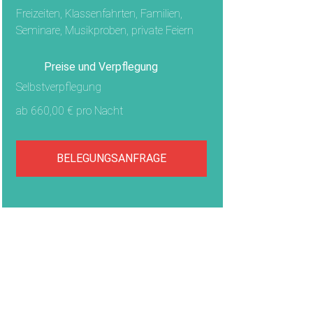
Freizeiten, Klassenfahrten, Familien,
Seminare, Musikproben, private Feiern
Preise und Verpflegung
Selbstverpflegung
ab 660,00 € pro Nacht
BELEGUNGSANFRAGE