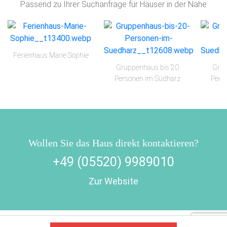
Passend zu Ihrer Suchanfrage für Häuser in der Nähe
Ferienhaus Marie Sophie
Gruppenhaus bis 20
Grup
Personen im Südharz
Pers
Wollen Sie das Haus direkt kontaktieren?
+49 (05520) 9989010
Zur Website
Impressum
AGB/Datenschutz
Kontakt
8.4.23