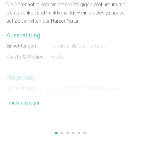
Die Bärenhöhle kombiniert großzügigen Wohnraum mit
Gemütlichkeit und Funktionalität – ein ideales Zuhause
auf Zeit inmitten der Harzer Natur.
Ausstattung
Einrichtungen:
Kamin, Grillplatz, Terrasse
Geräte & Medien:
WLAN
Umgebung
Entfernungen:
Hallenbad (3,0 km)
,
Freibad (3,0 km)
,
Bahnhof (5,0 km)
... mehr anzeigen
Das Ferienhaus befindet sich in der Bergstraße in Steina,
einem Ortsteil von Bad Sachsa. Die Innenstadt von Bad
Sachsa ist ca. 5 Autominuten von der Unterkunft entfernt
und bietet diverse Restaurants und Cafés.