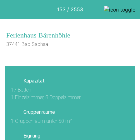
153 / 2553
Ferienhaus Bärenhöhle
37441 Bad Sachsa
1/20
Kapazität
17 Betten
1 Einzelzimmer, 8 Doppelzimmer
Gruppenräume
1 Gruppenraum unter 50 m²
Eignung