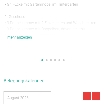
• Grill-Ecke mit Gartenmöbel im Hintergarten
1. Geschoss
• 3 Doppelzimmer mit 2 Einzelbetten und Waschbecken
• 3 Doppelzimmer mit Doppelbett, davon drei mit
eigener Dusche, zwei mit eigenem WC
... mehr anzeigen
• 1 Dreibettzimmer mit Doppelbett und Einzelbett
(eigene Dusche/WC)
• 1 Fernsehraum mit Schlafcouch und Miniküche
• 1 separates Badezimmer mit Dusche, Badewanne, 3
WC's
Umgebung
Belegungskalender
Entfernungen:
Hallenbad (12,0 km)
,
Freibad (2,0 km)
,
See (2,0 km)
, Bahnhof (40,0 km)
August 2026
Unser Ferienhaus liegt mitten im Nationalpark Eifel im