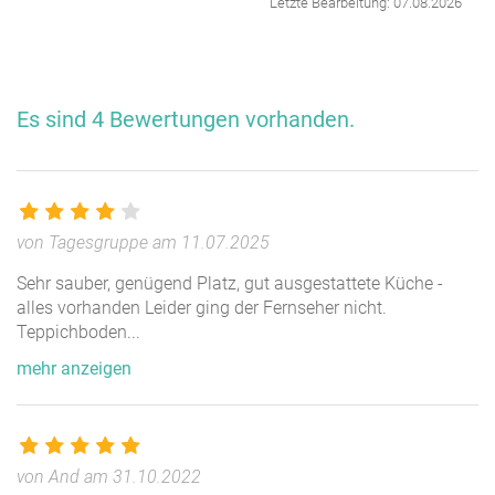
Letzte Bearbeitung: 07.08.2026
Preis auf Anfrage. Mindestaufenthalt 2 Nächte. Das
Haus wird nur im Ganzen vermietet und den Mietpreis
bleibt gleich unabhängig davon wieviel Gäste anreisen
Es sind 4 Bewertungen vorhanden.
(bis max.18 Personen). Mindestpreis 280 Euro pro
Nacht (Montag bis Freitag im Nebensaison), bis 675
Euro pro Nacht (Wochenende/Feiertag im Hochsaison).
von Tagesgruppe am 11.07.2025
Sehr sauber, genügend Platz, gut ausgestattete Küche -
alles vorhanden Leider ging der Fernseher nicht.
Teppichboden
...
mehr anzeigen
von And am 31.10.2022