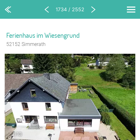
1734 / 2552
Ferienhaus im Wiesengrund
52152 Simmerath
1/13