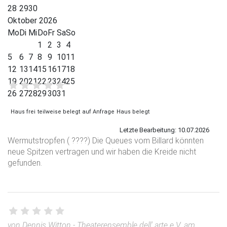
28
29
30
Oktober 2026
Mo
Di
Mi
Do
Fr
Sa
So
Es sind 4 Bewertungen vorhanden.
1
2
3
4
5
6
7
8
9
10
11
12
13
14
15
16
17
18
19
20
21
22
23
24
25
26
27
28
29
30
31
von Heinrich am 29.06.2026
Haus frei
teilweise belegt
auf Anfrage
Haus belegt
Top Haus, top Lage, jede Menge Platz. Sehr gut
eingerichtet. Riesen Garten und super Grill. Einziger
Letzte Bearbeitung: 10.07.2026
Wermutstropfen ( ????) Die Queues vom Billard könnten
neue Spitzen vertragen und wir haben die Kreide nicht
gefunden.
von Dennis Witton - Theaterensemble dell' arte e.V. am