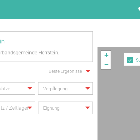
in
rbandsgemeinde Herrstein.
+
S
−
Beste Ergebnisse
lätze
Verpflegung
tz / Zeltlager
Eignung