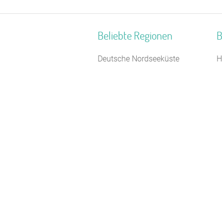
Beliebte Regionen
B
Deutsche Nordseeküste
H
Burgwald
W
Kreis Euskirchen
F
Schwarzwald
S
Havelland
S
Hochschwarzwald
C
Rhein
T
Hochsauerland
F
Biosphärenreservat
F
Oberlausitzer Heide- und
S
Teichlandschaft
Spessart-Odenwald