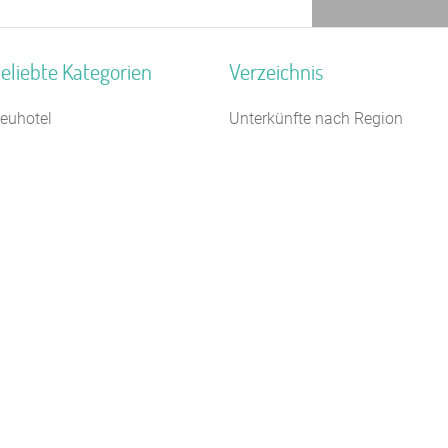
eliebte Kategorien
Verzeichnis
euhotel
Unterkünfte nach Region
anderheim
Unterkünfte nach Bundesland
erienhaus 10 Personen
Unterkünfte nach Kategorie
chullandheim
Unterkünfte nach Stadt A-Z
elbstversorgerhaus
Unterkünfte nach Name A-Z
ampingplatz (Bungalow)
Unterkünfte im Ausland
agungshaus / Seminarhaus
amilienferienstätte
reizeitheim / Ferienheim
chützenhalle