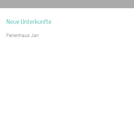
Neue Unterkünfte
Ferienhaus Jan
Seminarhaus Zebra Kagel
Leaflet
Jugendhaus Waldmühle
Freizeithaus Peter Peters
Waldhotel Wasserfall (WW)
Gästehaus Maria Rast