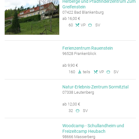
Herberge und Pfadfinderzentrum Zum
Greifenstein
07422 Bad Blankenburg
ab 16,00 €
60
VP
SV
Ferienzentrum Rauenstein
96528 Frankenblick
ab 9,90 €
160
teils
VP
SV
Natur-Erlebnis-Zentrum Sormitztal
07338 Leutenberg
ab 12,00 €
32
SV
Woodcamp - Schullandheim und
Freizeitcamp Heubach
98666 Masserberg