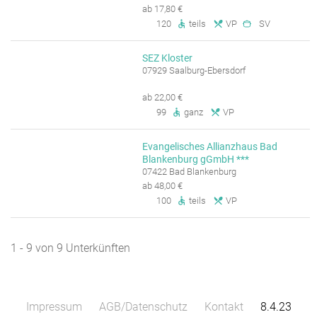
ab 17,80 €
120
teils
VP
SV
SEZ Kloster
07929 Saalburg-Ebersdorf
ab 22,00 €
99
ganz
VP
Evangelisches Allianzhaus Bad
Blankenburg gGmbH ***
07422 Bad Blankenburg
ab 48,00 €
100
teils
VP
1 - 9 von 9 Unterkünften
Impressum
AGB/Datenschutz
Kontakt
8.4.23