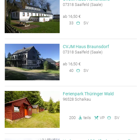
07318 Saalfeld (Saale)
ab 16,50 €
33
SV
CVJM Haus Braunsdorf
07318 Saalfeld (Saale)
ab 16,50 €
40
SV
Ferienpark Thüringer Wald
96528 Schalkau
200
teils
VP
SV