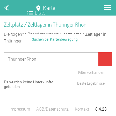
Karte
Liste
Zeltplatz / Zeltlager in Thüringer Rhön
Die folgende Übersicht enthält
6
Zeltplätze / Zeltlager
in
Suchen bei Kartenbewegung
Thüringer Rhön.
Filter vorhanden
Es wurden keine Unterkünfte
Beste Ergebnisse
gefunden
Impressum
AGB/Datenschutz
Kontakt
8.4.23