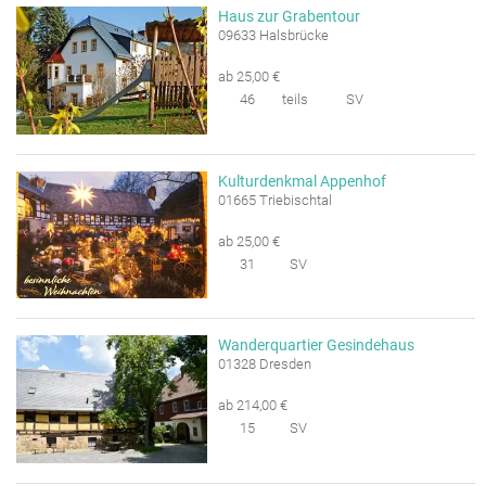
Haus zur Grabentour
09633 Halsbrücke
ab 25,00 €
46
teils
SV
Kulturdenkmal Appenhof
01665 Triebischtal
ab 25,00 €
31
SV
Wanderquartier Gesindehaus
01328 Dresden
ab 214,00 €
15
SV