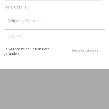
Preis:
€ bis
€
Zeltplatz / Zeltlager
Eignung
Es wurden keine Unterkünfte
Beste Ergebnisse
gefunden
Impressum
AGB/Datenschutz
Kontakt
8.4.23