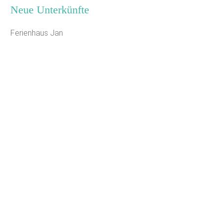
Neue Unterkünfte
Ferienhaus Jan
Jugendhaus Waldmühle
Leaflet
Seminarhaus Zebra Kagel
Freizeithaus Peter Peters
Waldhotel Wasserfall (WW)
Gästehaus Maria Rast