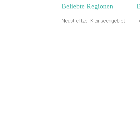
Beliebte Regionen
B
Neustrelitzer Kleinseengebiet
T
Norddeutschland
F
Nördlicher Schwarzwald
H
Harz
S
Mittelhessen
Z
Alpen
F
Ostseeinseln
S
Mecklenburgische Seenplatte
C
Hessisches Bergland
J
Frankenalb
G