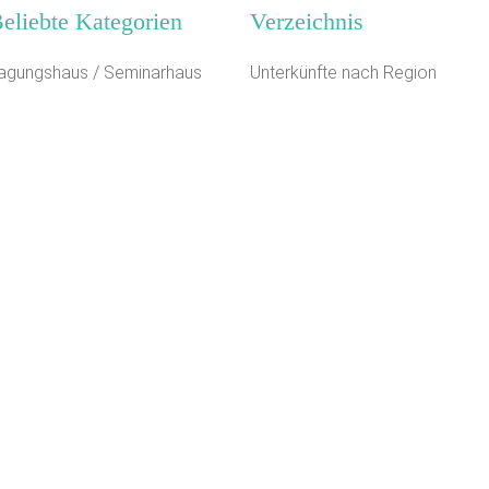
eliebte Kategorien
Verzeichnis
agungshaus / Seminarhaus
Unterkünfte nach Region
amilienferienstätte
Unterkünfte nach Bundesland
euhotel
Unterkünfte nach Kategorie
egel- Surf u. Sportschule
Unterkünfte nach Stadt A-Z
eltplatz / Zeltlager
Unterkünfte nach Name A-Z
reizeitheim / Ferienheim
Unterkünfte im Ausland
chützenhalle
ampingplatz (Bungalow)
ugendbildungsstätte
ästehaus
Kontakt
AGB/Datenschutz
Impressum
8.4.23