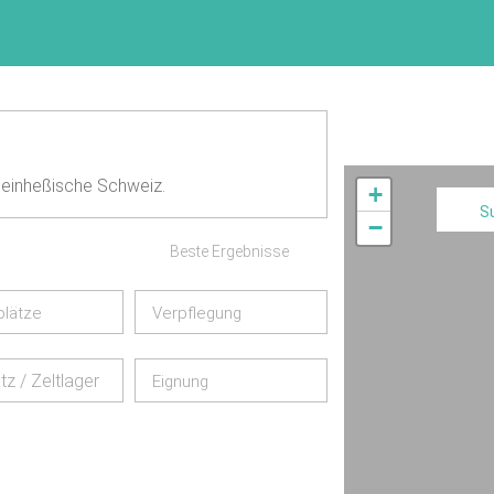
heinheßische Schweiz.
+
S
−
Beste Ergebnisse
plätze
Verpflegung
tz / Zeltlager
Eignung