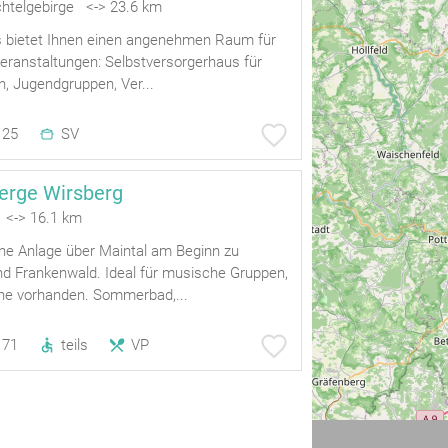
ichtelgebirge <-> 23.6 km
 bietet Ihnen einen angenehmen Raum für
Veranstaltungen: Selbstversorgerhaus für
en, Jugendgruppen, Ver...
25
SV
erge Wirsberg
 <-> 16.1 km
he Anlage über Maintal am Beginn zu
nd Frankenwald. Ideal für musische Gruppen,
ne vorhanden. Sommerbad,...
71
teils
VP