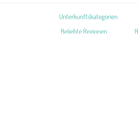
Unterkunftskategorien
Beliebte Regionen
B
Schlesien
S
Bayerisch Schwaben
J
Mittelhessen
F
Mittelfranken
F
Deutsche Nordseeküste
Z
Schwaben
S
Allgäu
F
Naturpark Saar-Hunsrück
C
Südlicher Schwarzwald
S
Nordhessen
K