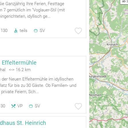
ab 
ie Ganzjährig Ihre Ferien, Festtage
in 7 gemütlich im "Voglauer-Stil (mit
ngerichteten, idyllisch ge...
130
teils
SV
 Effeltermühle
hal <-> 16.2 km
der Neuen Effeltermühle im idyllischen
Platz für bis zu 30 Gäste. Ob Familien- und
private Feiern, Sch...
30
VP
SV
dhaus St. Heinrich