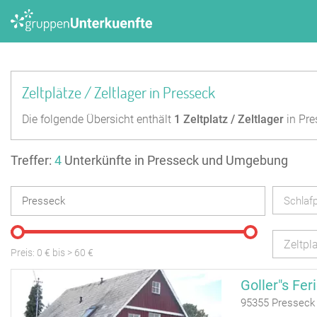
Zeltplätze / Zeltlager in Presseck
Die folgende Übersicht enthält
1
Zeltplatz / Zeltlager
in Pre
Treffer:
4
Unterkünfte in Presseck und Umgebung
Schlafp
Zeltpla
Preis:
0
€ bis
>
60
€
Goller"s Fe
95355 Presseck