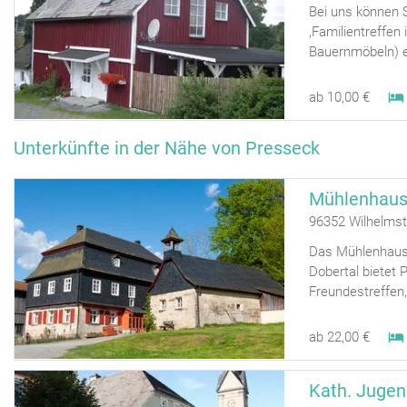
Bei uns können S
,Familientreffen 
Bauernmöbeln) ei
ab 10,00 €
Unterkünfte in der Nähe von Presseck
Mühlenhaus
96352 Wilhelmst
Das Mühlenhaus 
Dobertal bietet 
Freundestreffen, 
ab 22,00 €
Kath. Jugen