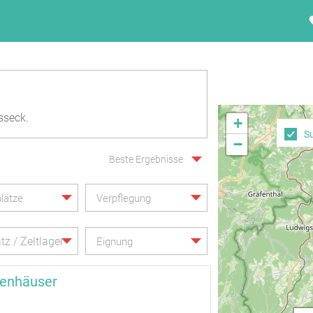
sseck.
+
S
−
Beste Ergebnisse
lätze
Verpflegung
tz / Zeltlager
Eignung
rienhäuser