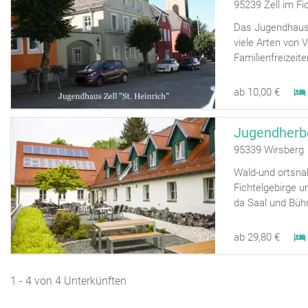
95239 Zell im F
Das Jugendhaus
viele Arten von 
Familienfreizeit
ab 10,00 €
Jugendherb
95339 Wirsberg
Wald-und ortsna
Fichtelgebirge u
da Saal und Büh
ab 29,80 €
1 - 4 von 4 Unterkünften