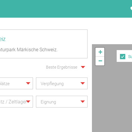
eiz
turpark Märkische Schweiz.
+
S
−
Beste Ergebnisse
lätze
Verpflegung
tz / Zeltlager
Eignung