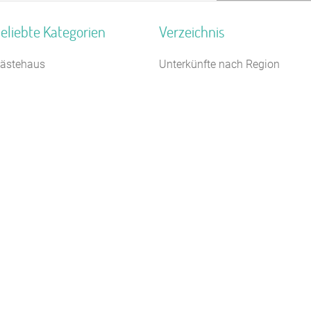
eliebte Kategorien
Verzeichnis
ästehaus
Unterkünfte nach Region
chützenhalle
Unterkünfte nach Bundesland
anderheim
Unterkünfte nach Kategorie
erienhaus 10 Personen
Unterkünfte nach Stadt A-Z
auernhof
Unterkünfte nach Name A-Z
agungshaus / Seminarhaus
Unterkünfte im Ausland
ugendwaldheim
reizeitheim / Ferienheim
erienzentrum (Gewerbl.)
amilienferienstätte