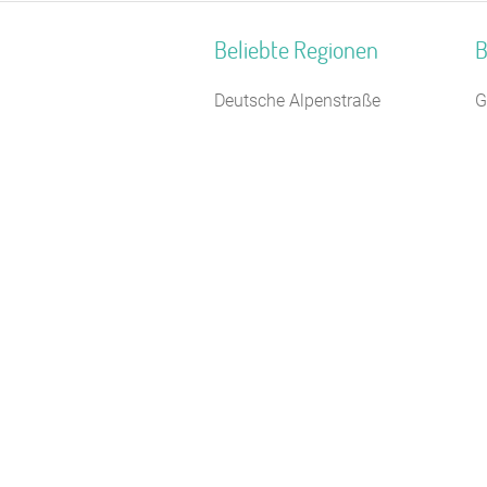
Beliebte Regionen
B
Deutsche Alpenstraße
G
Franken
S
Nordseeinseln
W
Hochschwarzwald
F
Naturpark Bergisches Land
B
Oberpfalz
T
Oberbayern
J
Naturpark Neckartal-Odenwald
F
Schwaben
F
Nordseeküste Schleswig-
F
Holstein