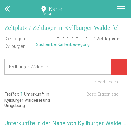
Karte
Liste
Zeltplatz / Zeltlager in Kyllburger Waldeifel
Die folgende Übersicht enthält
6
Zeltplätze / Zeltlager
in
Suchen bei Kartenbewegung
Kyllburger Waldeifel.
Filter vorhanden
1
Treffer:
Unterkunft in
Beste Ergebnisse
Kyllburger Waldeifel und
Umgebung
Unterkünfte in der Nähe von Kyllburger Waldeifel