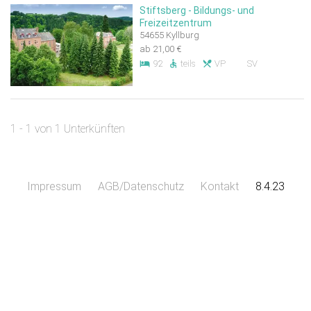
Stiftsberg - Bildungs- und
Freizeitzentrum
54655 Kyllburg
ab 21,00 €
92
teils
VP
SV
1 - 1 von 1 Unterkünften
Impressum
AGB/Datenschutz
Kontakt
8.4.23
Leaflet