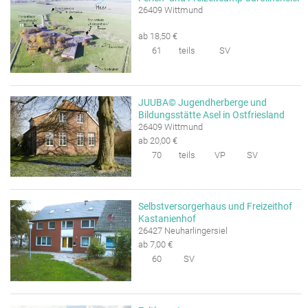
26409 Wittmund
ab 18,50 €
61
teils
SV
JUUBA© Jugendherberge und
Bildungsstätte Asel in Ostfriesland
26409 Wittmund
ab 20,00 €
70
teils
VP
SV
Selbstversorgerhaus und Freizeithof
Kastanienhof
26427 Neuharlingersiel
ab 7,00 €
60
SV