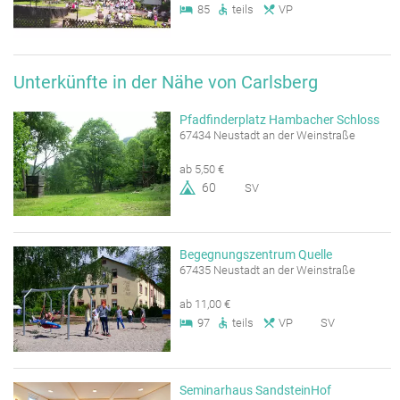
85
teils
VP
Unterkünfte in der Nähe von Carlsberg
Pfadfinderplatz Hambacher Schloss
67434 Neustadt an der Weinstraße
ab 5,50 €
60
SV
Begegnungszentrum Quelle
67435 Neustadt an der Weinstraße
ab 11,00 €
97
teils
VP
SV
Seminarhaus SandsteinHof