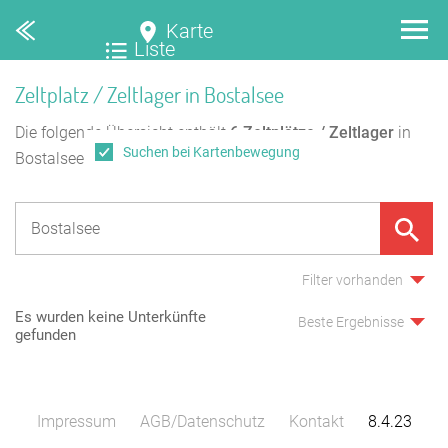
Karte
Liste
Zeltplatz / Zeltlager in Bostalsee
Die folgende Übersicht enthält
6
Zeltplätze / Zeltlager
in
Suchen bei Kartenbewegung
Bostalsee.
Filter vorhanden
Es wurden keine Unterkünfte
Beste Ergebnisse
gefunden
Impressum
AGB/Datenschutz
Kontakt
8.4.23