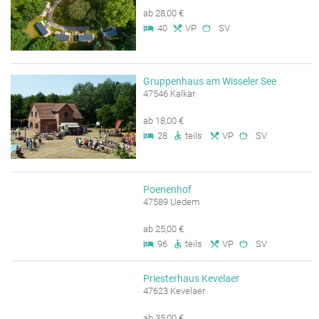
ab 28,00 €
40
VP
SV
Gruppenhaus am Wisseler See
47546 Kalkar
ab 18,00 €
28
teils
VP
SV
Poenenhof
47589 Uedem
ab 25,00 €
96
teils
VP
SV
Priesterhaus Kevelaer
47623 Kevelaer
ab 35,00 €