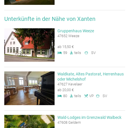
Unterkünfte in der Nähe von Xanten
Gruppenhaus Weeze
47652 Weeze
ab 15,50 €
59
teils
SV
Waldkate, Altes Pastorat, Herrenhaus
oder Michelshof
47627 Kevelaer
ab 20,00 €
80
teils
VP
SV
Wald-Lodges im Grenzwald Walbeck
47608 Geldern