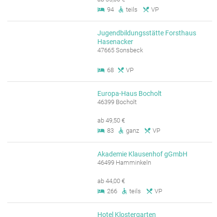
94
teils
VP
Jugendbildungsstätte Forsthaus
Hasenacker
47665 Sonsbeck
68
VP
Europa-Haus Bocholt
46399 Bocholt
ab 49,50 €
83
ganz
VP
Akademie Klausenhof gGmbH
46499 Hamminkeln
ab 44,00 €
266
teils
VP
Hotel Klostergarten