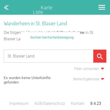
Karte
Liste
Wanderheim in St. Blasier Land
Die folgende Übersicht enthält
0
Wanderheime
in St.
Suchen bei Kartenbewegung
Blasier Land.
Filter vorhanden
Es wurden keine Unterkünfte
Beste Ergebnisse
gefunden
Impressum
AGB/Datenschutz
Kontakt
8.4.23