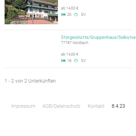
ab 14,00 €
20
SV
Störgeishütte/Gruppenhaus/Selbstve
77787 Nordrach
ab 14,00 €
18
SV
1 - 2 von 2 Unterkünften
Impressum
AGB/Datenschutz
Kontakt
8.4.23
Leaflet