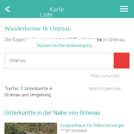
Karte
Liste
Wanderheime in Ortenau
Die folgende Übersicht enthält
2
Wanderheime
in Ortenau.
Suchen bei Kartenbewegung
Filter vorhanden
2
Treffer:
Unterkünfte in
Beste Ergebnisse
Ortenau und Umgebung
Unterkünfte in der Nähe von Ortenau
Gruppenhaus für Selbstversorger
77787 Nordrach