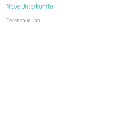
Neue Unterkünfte
Ferienhaus Jan
Jugendhaus Waldmühle
Leaflet
Seminarhaus Zebra Kagel
Freizeithaus Peter Peters
Waldhotel Wasserfall (WW)
Gästehaus Maria Rast