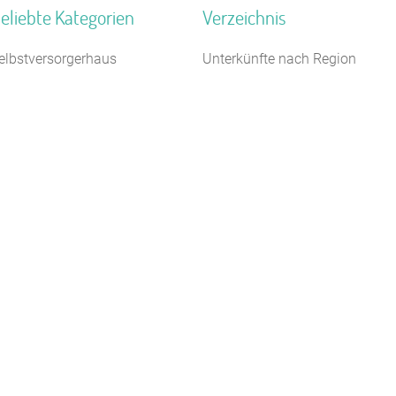
eliebte Kategorien
Verzeichnis
elbstversorgerhaus
Unterkünfte nach Region
auernhof
Unterkünfte nach Bundesland
loster
Unterkünfte nach Kategorie
agungshaus / Seminarhaus
Unterkünfte nach Stadt A-Z
ampingplatz (Bungalow)
Unterkünfte nach Name A-Z
euhotel
Unterkünfte im Ausland
ugendbildungsstätte
chiffe / Seltenes
erienzentrum (Gewerbl.)
eltplatz / Zeltlager
Kontakt
AGB/Datenschutz
Impressum
8.4.23