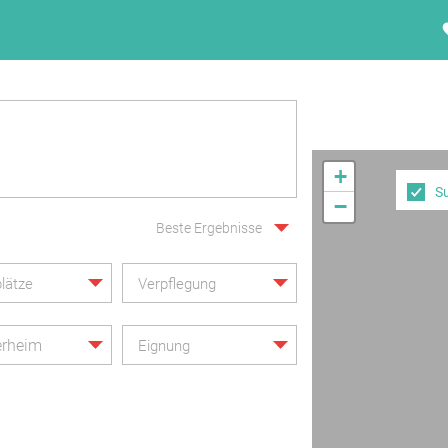
+
S
−
Beste Ergebnisse
lätze
Verpflegung
rheim
Eignung