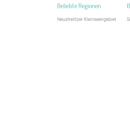
Beliebte Regionen
B
Neustrelitzer Kleinseengebiet
S
Westmünsterland
B
Nordfriesland
K
Ostdeutschland
T
Oberallgäu
C
Neckarland-Schwaben
H
Oberbayern
J
Naturpark Saar-Hunsrück
S
Naturpark Neckartal-Odenwald
F
Monschauer Land
Z