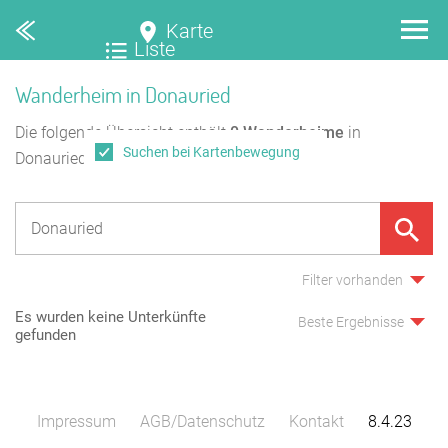
Karte
Liste
Wanderheim in Donauried
Die folgende Übersicht enthält
0
Wanderheime
in
Suchen bei Kartenbewegung
Donauried.
Filter vorhanden
Es wurden keine Unterkünfte
Beste Ergebnisse
gefunden
Impressum
AGB/Datenschutz
Kontakt
8.4.23