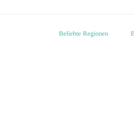
Beliebte Regionen
B
Nordseeinseln
J
Nordsee
J
Nordhessen
C
Donau-Wald
H
Süddeutschland
S
Oberfranken
R
Kreis Euskirchen
J
Naturpark Saar-Hunsrück
T
Biosphärenreservat
S
Oberlausitzer Heide- und
S
Teichlandschaft
Ostsee - Festland