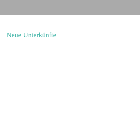
Neue Unterkünfte
Ferienhaus Jan
Jugendhaus Waldmühle
Leaflet
|
Map data ©
OpenStreetMap
Seminarhaus Zebra Kagel
Freizeithaus Peter Peters
Waldhotel Wasserfall (WW)
Gästehaus Maria Rast