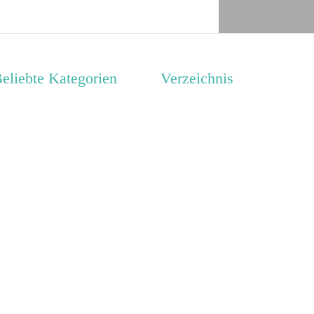
eliebte Kategorien
Verzeichnis
ugendwaldheim
Unterkünfte nach Region
10 m
ugendgästehaus
Unterkünfte nach Bundesland
ampingplatz (Bungalow)
Unterkünfte nach Kategorie
euhotel
Unterkünfte nach Stadt A-Z
chullandheim
Unterkünfte nach Name A-Z
eiterhof
Unterkünfte im Ausland
ugendbildungsstätte
agungshaus / Seminarhaus
chiffe / Seltenes
elbstversorgerhaus