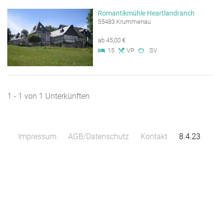
Romantikmühle Heartlandranch
55483 Krummenau
ab 45,00 €
15
VP
SV
1 - 1 von 1 Unterkünften
Impressum
AGB/Datenschutz
Kontakt
8.4.23
Leaflet