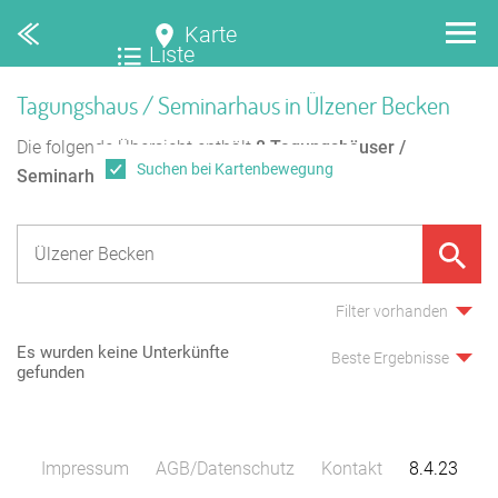
Karte
Liste
Tagungshaus / Seminarhaus in Ülzener Becken
Die folgende Übersicht enthält
8
Tagungshäuser /
Suchen bei Kartenbewegung
Seminarhäuser
in Ülzener Becken.
Filter vorhanden
Es wurden keine Unterkünfte
Beste Ergebnisse
gefunden
Impressum
AGB/Datenschutz
Kontakt
8.4.23