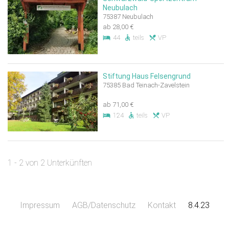
Neubulach
75387 Neubulach
ab 28,00 €
44
teils
VP
Stiftung Haus Felsengrund
75385 Bad Teinach-Zavelstein
ab 71,00 €
124
teils
VP
1 - 2 von 2 Unterkünften
Impressum
AGB/Datenschutz
Kontakt
8.4.23