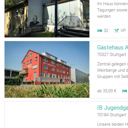
Im Haus können
Tagungen sowie 
werden
32
VP
Gästehaus A
70327 Stuttgart
Zentral gelegen 
Weinberge und d
Gruppen mit Selb
ab 35,00 €
IB Jugendgä
70184 Stuttgart
Unsere beiden Hä