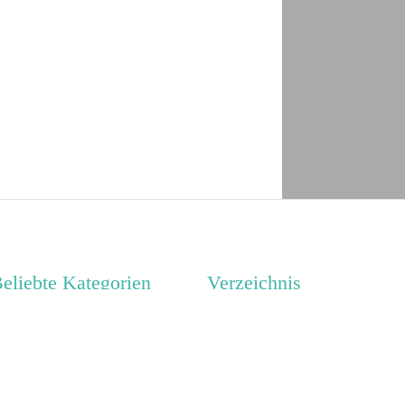
eliebte Kategorien
Verzeichnis
5 km
euhotel
Unterkünfte nach Region
chiffe / Seltenes
Unterkünfte nach Bundesland
eriendorf
Unterkünfte nach Kategorie
loster
Unterkünfte nach Stadt A-Z