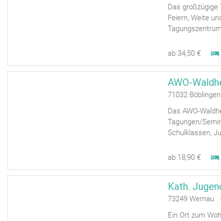
Das großzügige 
Feiern, Weite u
Tagungszentrum 
ab 34,50 €
AWO-Waldhe
71032 Böblinge
Das AWO-Waldheim
Tagungen/Semina
Schulklassen, Ju
ab 18,90 €
Kath. Jugen
73249 Wernau <
Ein Ort zum Woh