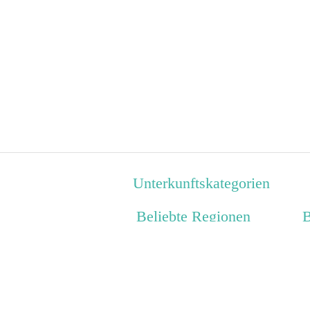
Unterkunftskategorien
Beliebte Regionen
B
Westmecklenburg
H
Neustrelitzer Kleinseengebiet
S
Metropolregion Bremen-
F
Oldenburg
K