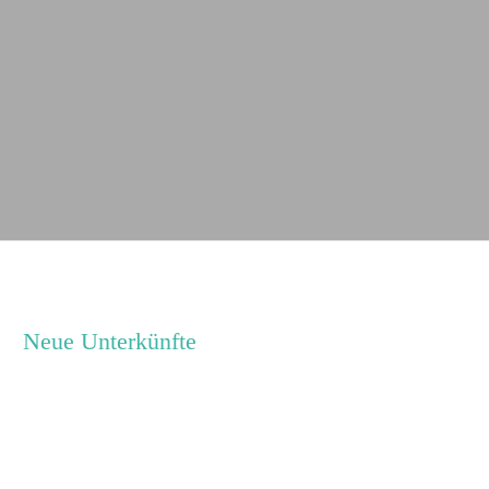
Neue Unterkünfte
Ferienhaus Jan
Leaflet
|
Map data ©
OpenStreetMap
Seminarhaus Zebra Kagel
Jugendhaus Waldmühle
Freizeithaus Peter Peters