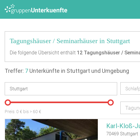
Tagungshäuser / Seminarhäuser in Stuttgart
Die folgende Übersicht enthält
12
Tagungshäuser / Semin
Treffer:
7
Unterkünfte in Stuttgart und Umgebung
Schlafp
Tagun
Preis:
0
€ bis
>
60
€
Karl-Kloß-J
70469 Stuttgart