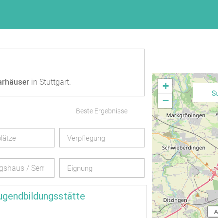
arhäuser
in Stuttgart.
+
S
−
Beste Ergebnisse
lätze
Verpflegung
gshaus / Seminarhaus
Eignung
ugendbildungsstätte
  