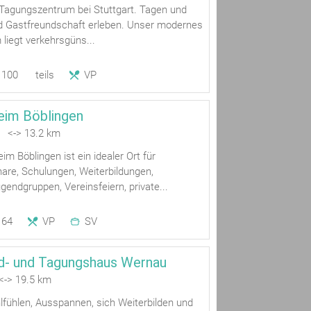
Tagungszentrum bei Stuttgart. Tagen und
nd Gastfreundschaft erleben. Unser modernes
liegt verkehrsgüns...
100
teils
VP
im Böblingen
n <-> 13.2 km
 Böblingen ist ein idealer Ort für
re, Schulungen, Weiterbildungen,
gendgruppen, Vereinsfeiern, private...
64
VP
SV
d- und Tagungshaus Wernau
-> 19.5 km
lfühlen, Ausspannen, sich Weiterbilden und