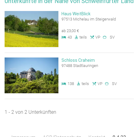
Unterkünfte in der Nähe von Schweinfurter Land
Haus WeitBlick
97513 Michelau im Steigerwald
ab 23,00 €
43
teils
VP
SV
Schloss Craheim
97488 Stadtlauringen
138
teils
VP
SV
1 - 2 von 2 Unterkünften