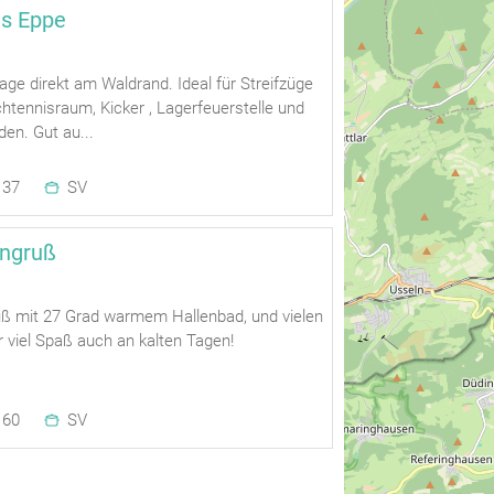
s Eppe
Lage direkt am Waldrand. Ideal für Streifzüge
schtennisraum, Kicker , Lagerfeuerstelle und
den. Gut au...
37
SV
ngruß
 mit 27 Grad warmem Hallenbad, und vielen
ür viel Spaß auch an kalten Tagen!
60
SV