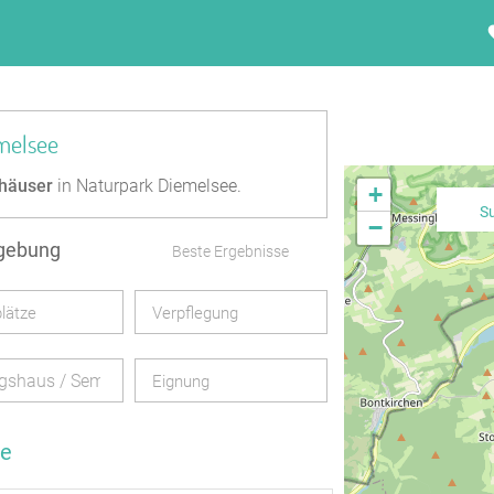
melsee
häuser
in Naturpark Diemelsee.
+
S
−
mgebung
Beste Ergebnisse
lätze
Verpflegung
gshaus / Seminarhaus
Eignung
ee