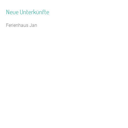
Neue Unterkünfte
Ferienhaus Jan
Jugendhaus Waldmühle
Leaflet
|
Map data ©
OpenStreetMap
Seminarhaus Zebra Kagel
Freizeithaus Peter Peters
Waldhotel Wasserfall (WW)
Gästehaus Maria Rast