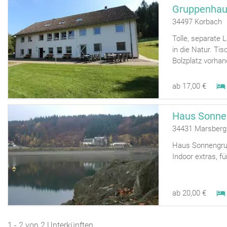
Gruppenhau
34497 Korbach
Tolle, separate 
in die Natur. Ti
Bolzplatz vorhan
ab 17,00 €
Haus Sonne
34431 Marsberg
Haus Sonnengruß
Indoor extras, f
ab 20,00 €
1 - 2 von 2 Unterkünften