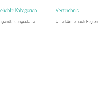
eliebte Kategorien
Verzeichnis
ugendbildungsstätte
Unterkünfte nach Region
egel- Surf u. Sportschule
Unterkünfte nach Bundesland
2 km
amilienferienstätte
Unterkünfte nach Kategorie
ildungsstätte
Unterkünfte nach Stadt A-Z
euhotel
Unterkünfte nach Name A-Z
chiffe / Seltenes
Unterkünfte im Ausland
eriendorf
loster
erienzentrum (Gewerbl.)
aturfreundehaus
Kontakt
AGB/Datenschutz
Impressum
8.4.23