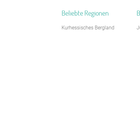
Beliebte Regionen
B
Kurhessisches Bergland
J
Schlesien
S
Ostdeutschland
F
Franken
B
Nördlicher Schwarzwald
H
Naturpark Rothaargebirge
S
Kieler Bucht
F
Hessisches Bergland
K
Braunschweiger Land
F
Pommersche Bucht
N