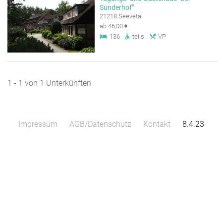
Sunderhof"
21218 Seevetal
ab 46,00 €
136
teils
VP
1 - 1 von 1 Unterkünften
Impressum
AGB/Datenschutz
Kontakt
8.4.23
Leaflet