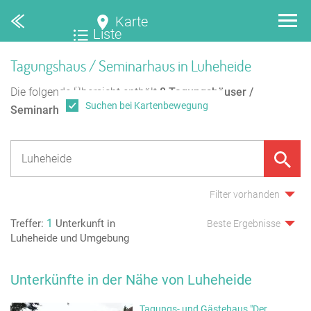
Karte
Liste
Tagungshaus / Seminarhaus in Luheheide
Die folgende Übersicht enthält
8
Tagungshäuser /
Suchen bei Kartenbewegung
Seminarhäuser
in Luheheide.
Filter vorhanden
1
Treffer:
Unterkunft in
Beste Ergebnisse
Luheheide und Umgebung
Unterkünfte in der Nähe von Luheheide
Tagungs- und Gästehaus "Der