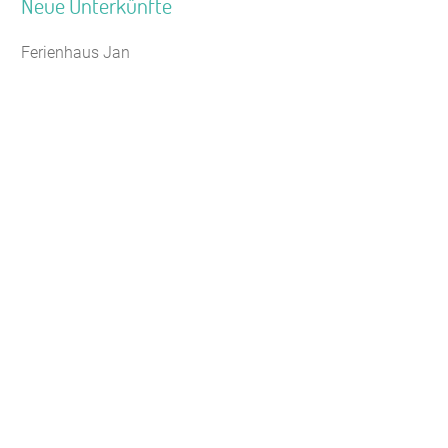
Neue Unterkünfte
Ferienhaus Jan
Jugendhaus Waldmühle
Leaflet
|
Map data ©
OpenStreetMap
Seminarhaus Zebra Kagel
Freizeithaus Peter Peters
Waldhotel Wasserfall (WW)
Gästehaus Maria Rast