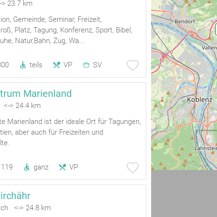
-> 23.7 km
ion, Gemeinde, Seminar, Freizeit,
oß, Platz, Tagung, Konferenz, Sport, Bibel,
uhe, Natur,Bahn, Zug, Wa...
300
teils
VP
SV
trum Marienland
 <-> 24.4 km
te Marienland ist der ideale Ort für Tagungen,
tien, aber auch für Freizeiten und
te.
119
ganz
VP
irchähr
ch <-> 24.8 km