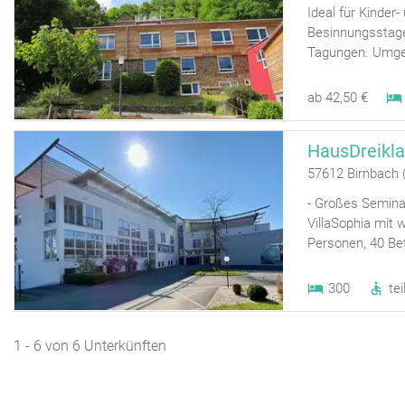
Ideal für Kinder
Besinnungsstag
Tagungen. Umgeb
ab 42,50 €
HausDreikl
57612 Birnbach 
- Großes Semina
VillaSophia mit 
Personen, 40 Bet
300
tei
1 - 6 von 6 Unterkünften