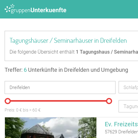
Tagungshäuser / Seminarhäuser in Dreifelden
Die folgende Übersicht enthält
1
Tagungshaus / Seminarh
Treffer:
6
Unterkünfte in Dreifelden und Umgebung
Schlafp
Tagun
Preis:
0
€ bis
>
60
€
Ev. Freizeit
57629 Dreifelde