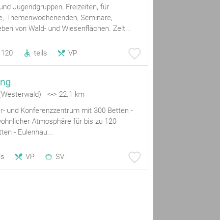
- und Jugendgruppen, Freizeiten, für
e, Themenwochenenden, Seminare,
en von Wald- und Wiesenflächen. Zelt...
120
teils
VP
ang
(Westerwald) <-> 22.1 km
r- und Konferenzzentrum mit 300 Betten -
wohnlicher Atmosphäre für bis zu 120
ten - Eulenhau...
ls
VP
SV