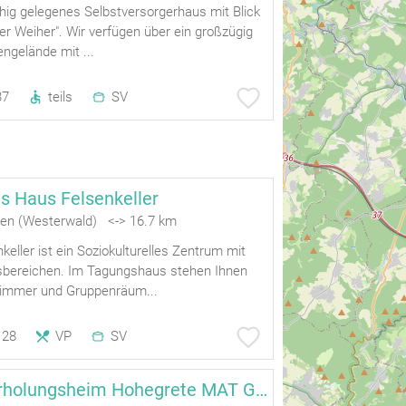
hig gelegenes Selbstversorgerhaus mit Blick
der Weiher". Wir verfügen über ein großzügig
ngelände mit ...
37
teils
SV
 Haus Felsenkeller
hen (Westerwald) <-> 16.7 km
eller ist ein Soziokulturelles Zentrum mit
sbereichen. Im Tagungshaus stehen Ihnen
immer und Gruppenräum...
28
VP
SV
Bibel- und Erholungsheim Hohegrete MAT GmbH