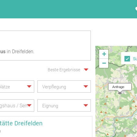
aus
in Dreifelden.
+
S
−
Beste Ergebnisse
lätze
Verpflegung
  Anfrage
gshaus / Seminarhaus
Eignung
stätte Dreifelden
n