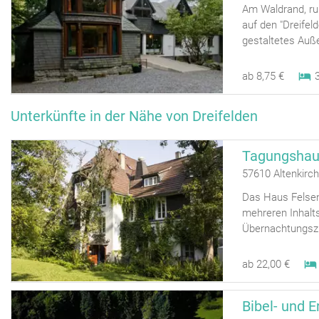
Am Waldrand, ru
auf den "Dreifel
gestaltetes Auße
ab 8,75 €
Unterkünfte in der Nähe von Dreifelden
Tagungshaus
57610 Altenkirc
Das Haus Felsenk
mehreren Inhalt
Übernachtungsz
ab 22,00 €