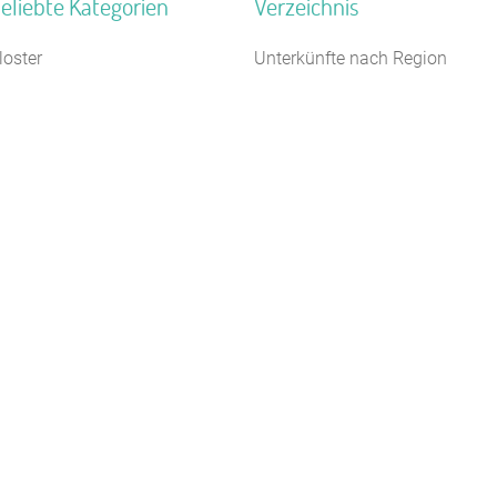
eliebte Kategorien
Verzeichnis
loster
Unterkünfte nach Region
ildungsstätte
Unterkünfte nach Bundesland
3 km
egel- Surf u. Sportschule
Unterkünfte nach Kategorie
ugendherberge
Unterkünfte nach Stadt A-Z
erienzentrum (Gewerbl.)
Unterkünfte nach Name A-Z
elbstversorgerhaus
Unterkünfte im Ausland
eiterhof
ugendgästehaus
amilienferienstätte
euhotel
Kontakt
AGB/Datenschutz
Impressum
8.4.23