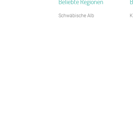
Beliebte Regionen
B
Schwäbische Alb
K
Geo-Naturpark Bergstraße-
B
Odenwald
S
Bayerisch Schwaben
J
Mittelhessen
F
Neckartal
S
Mecklenburg-Schwerin
R
Spessart-Odenwald
J
Kurhessisches Bergland
F
Nordsee Niedersachsen
H
Sauerland