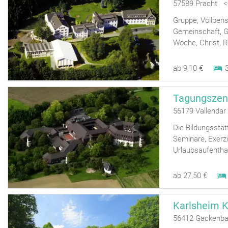
57589 Pracht <
Gruppe, Vollpens
Gemeinschaft, Gr
Woche, Christ, R
ab 9,10 €
Tagungszen
56179 Vallendar
Die Bildungsstät
Seminare, Exerzi
Urlaubsaufenthal
ab 27,50 €
Karlsheim K
56412 Gackenba