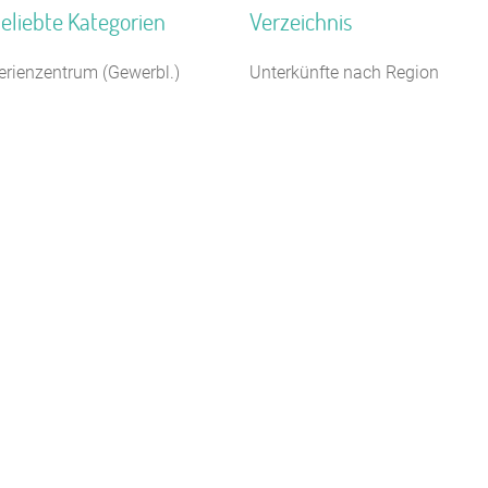
eliebte Kategorien
Verzeichnis
erienzentrum (Gewerbl.)
Unterkünfte nach Region
eriendorf
Unterkünfte nach Bundesland
ugendgästehaus
Unterkünfte nach Kategorie
euhotel
Unterkünfte nach Stadt A-Z
ugendwaldheim
Unterkünfte nach Name A-Z
eltplatz / Zeltlager
Unterkünfte im Ausland
loster
erienhaus 10 Personen
chützenhalle
auernhof
Kontakt
AGB/Datenschutz
Impressum
8.4.23