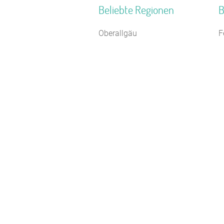
Beliebte Regionen
B
Oberallgäu
F
Ostsee - Festland
F
Allgäuer Alpen
J
Neustrelitzer Kleinseengebiet
H
Bayerisch Schwaben
J
Pommersche Bucht
Z
Mitteldeutschland
K
Neckartal
F
Norddeutschland
S
Binnenland Schleswig-Holstein
B