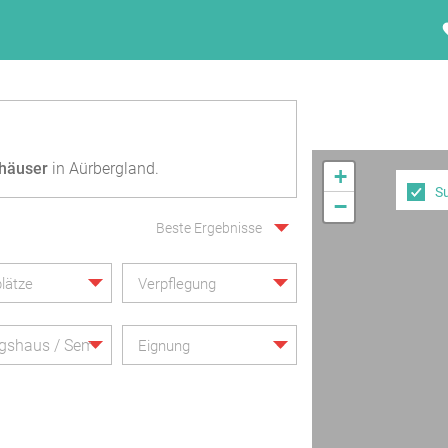
häuser
in Aürbergland.
+
S
−
Beste Ergebnisse
lätze
Verpflegung
gshaus / Seminarhaus
Eignung