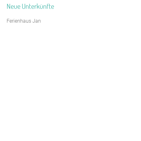
Neue Unterkünfte
Ferienhaus Jan
Jugendhaus Waldmühle
Leaflet
Seminarhaus Zebra Kagel
Freizeithaus Peter Peters
Waldhotel Wasserfall (WW)
Gästehaus Maria Rast