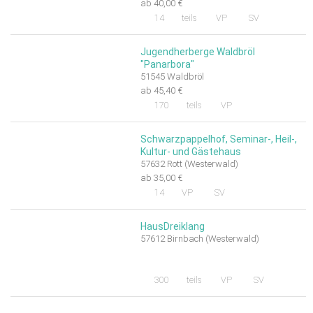
ab 40,00 €
14
teils
VP
SV
Jugendherberge Waldbröl
"Panarbora"
51545 Waldbröl
ab 45,40 €
170
teils
VP
Schwarzpappelhof, Seminar-, Heil-,
Kultur- und Gästehaus
57632 Rott (Westerwald)
ab 35,00 €
14
VP
SV
HausDreiklang
57612 Birnbach (Westerwald)
300
teils
VP
SV