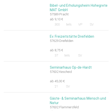
Bibel- und Erholungsheim Hohegrete
MAT GmbH
57589 Pracht
ab 9,10 €
300
teils
VP
SV
Ev. Freizeitstätte Dreifelden
57629 Dreifelden
ab 8,75 €
37
teils
SV
Seminarhaus Op-de-Hardt
57632 Kescheid
ab 45,00 €
21
SV
Gäste- & Seminarhaus Mensch und
Natur
57632 Flammersfeld