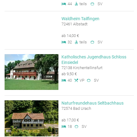
44
teils
SV
Waldheim Tailfingen
72461 Albstadt
ab 14,00 €
32
teils
SV
Katholisches Jugendhaus Schloss
Einsiedel
72138 Kirchentellinsfurt
ab 9,50 €
40
VP
SV
Naturfreundehaus Seltbachhaus
72574 Bad Urach
ab 17,00 €
18
SV