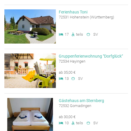
Ferienhaus Toni
72531 Hohenstein (Württemberg)
17
teils
SV
Gruppenferienwohnung "Dorfglück"
72534 Hayingen
ab 35,00 €
13
SV
Gästehaus am Sternberg
72532 Gomadingen
ab 30,00 €
10
teils
SV