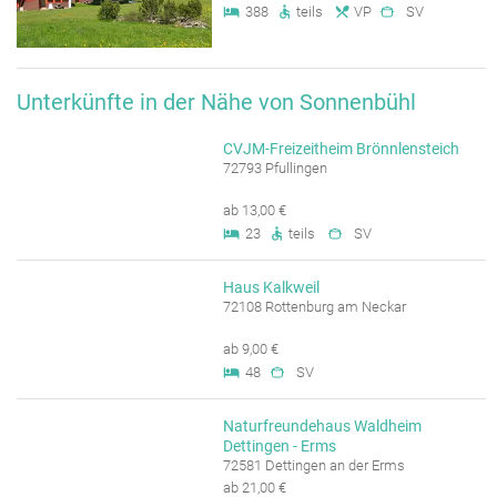
388
teils
VP
SV
Unterkünfte in der Nähe von Sonnenbühl
CVJM-Freizeitheim Brönnlensteich
72793 Pfullingen
ab 13,00 €
23
teils
SV
Haus Kalkweil
72108 Rottenburg am Neckar
ab 9,00 €
48
SV
Naturfreundehaus Waldheim
Dettingen - Erms
72581 Dettingen an der Erms
ab 21,00 €