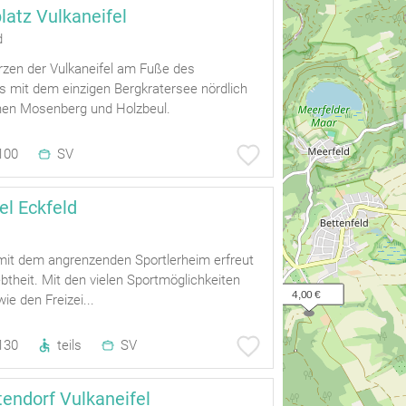
latz Vulkaneifel
d
rzen der Vulkaneifel am Fuße des
s mit dem einzigen Bergkratersee nördlich
hen Mosenberg und Holzbeul.
100
SV
fel Eckfeld
 mit dem angrenzenden Sportlerheim erfreut
ebtheit. Mit den vielen Sportmöglichkeiten
    4,00 €
wie den Freizei...
130
teils
SV
endorf Vulkaneifel