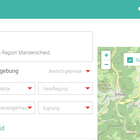
n Region Manderscheid.
+
S
−
mgebung
Beste Ergebnisse
lätze
Verpflegung
versorgerhaus
Eignung
id