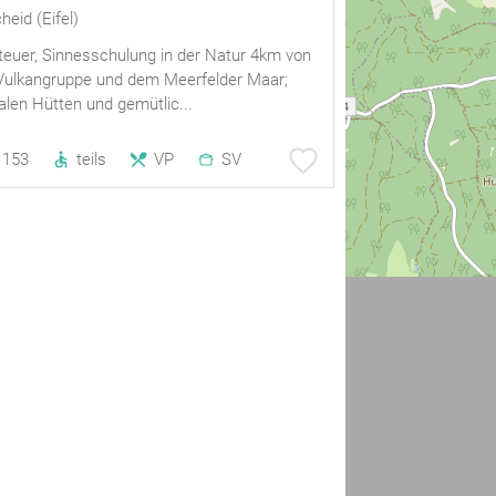
eid (Eifel)
teuer, Sinnesschulung in der Natur 4km von
Vulkangruppe und dem Meerfelder Maar;
alen Hütten und gemütlic...
153
teils
VP
SV