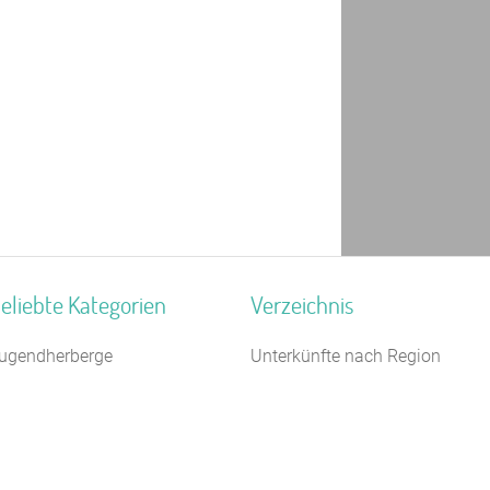
eliebte Kategorien
Verzeichnis
ugendherberge
Unterkünfte nach Region
ästehaus
Unterkünfte nach Bundesland
1 km
ampingplatz (Bungalow)
Unterkünfte nach Kategorie
aturfreundehaus
Unterkünfte nach Stadt A-Z
eiterhof
Unterkünfte nach Name A-Z