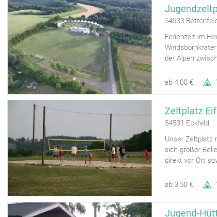
Jugendzeltp
54533 Bettenfel
Ferienzeit im He
Windsbornkrater
der Alpen zwisc
ab 4,00 €
Zeltplatz Ei
54531 Eckfeld
Unser Zeltplatz
sich großer Beli
direkt vor Ort so
ab 3,50 €
Jugend-Hütt