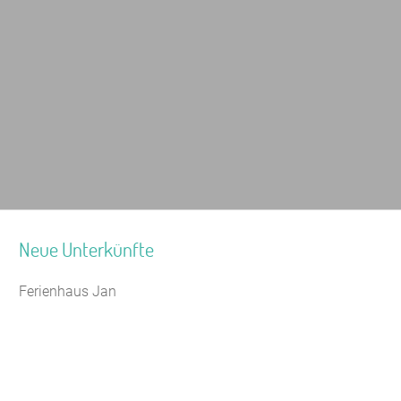
Neue Unterkünfte
Ferienhaus Jan
Seminarhaus Zebra Kagel
Leaflet
|
Map data ©
OpenStreetMap
Jugendhaus Waldmühle
Freizeithaus Peter Peters
Waldhotel Wasserfall (WW)