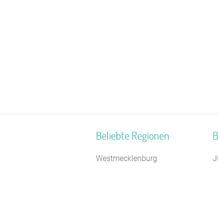
Beliebte Regionen
B
Westmecklenburg
J
Niederbayern
G
Thüringer Kernland
C
Eifel
N
Mittleres Erzgebirge
R