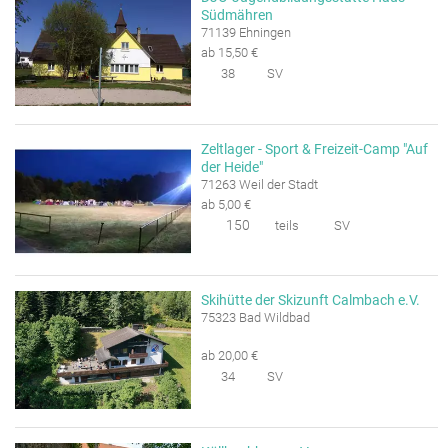
Südmähren
71139 Ehningen
ab 15,50 €
38
SV
Zeltlager - Sport & Freizeit-Camp "Auf
der Heide"
71263 Weil der Stadt
ab 5,00 €
150
teils
SV
Skihütte der Skizunft Calmbach e.V.
75323 Bad Wildbad
ab 20,00 €
34
SV