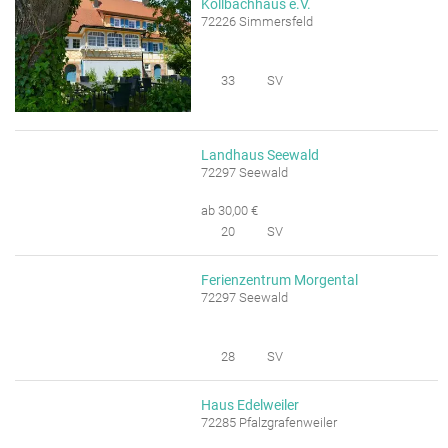
Köllbachhaus e.V.
72226 Simmersfeld
33
SV
Landhaus Seewald
72297 Seewald
ab 30,00 €
20
SV
Ferienzentrum Morgental
72297 Seewald
28
SV
Haus Edelweiler
72285 Pfalzgrafenweiler