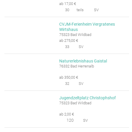
ab 17,00 €
30
teils
SV
CVJM-Ferienheim Vergratenes
Wirtshaus
75323 Bad Wildbad
ab 275,00 €
33
SV
Naturerlebnishaus Gaistal
76332 Bad Herrenalb
ab 350,00 €
32
SV
Jugendzeltplatz Christophshof
75323 Bad Wildbad
ab 2,00 €
120
SV