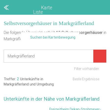
Karte
Liste
Selbstversorgerhäuser in Markgräflerland
Die folgende Übersicht enthält
13
Selbstversorgerhäuser
in
Suchen bei Kartenbewegung
Markgräflerland.
Filter vorhanden
2
Treffer:
Unterkünfte in
Beste Ergebnisse
Markgräflerland und Umgebung
Unterkünfte in der Nähe von Markgräflerland
Freizeitheim Dekan-Strohmeyer-