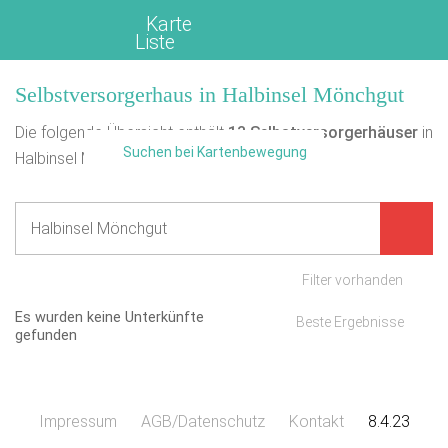
Karte
Liste
Selbstversorgerhaus in Halbinsel Mönchgut
Die folgende Übersicht enthält
13
Selbstversorgerhäuser
in
Suchen bei Kartenbewegung
Halbinsel Mönchgut.
Filter vorhanden
Es wurden keine Unterkünfte
Beste Ergebnisse
gefunden
Impressum
AGB/Datenschutz
Kontakt
8.4.23