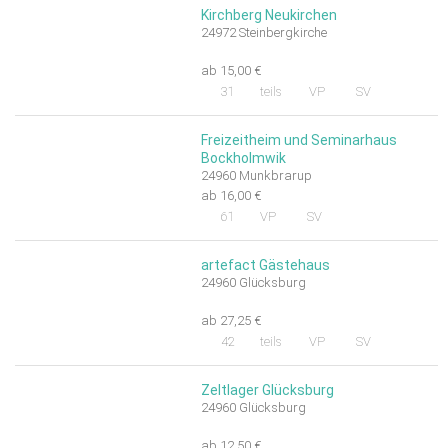
Kirchberg Neukirchen
24972 Steinbergkirche
ab 15,00 €
31
teils
VP
SV
Freizeitheim und Seminarhaus
Bockholmwik
24960 Munkbrarup
ab 16,00 €
61
VP
SV
artefact Gästehaus
24960 Glücksburg
ab 27,25 €
42
teils
VP
SV
Zeltlager Glücksburg
24960 Glücksburg
ab 12,50 €