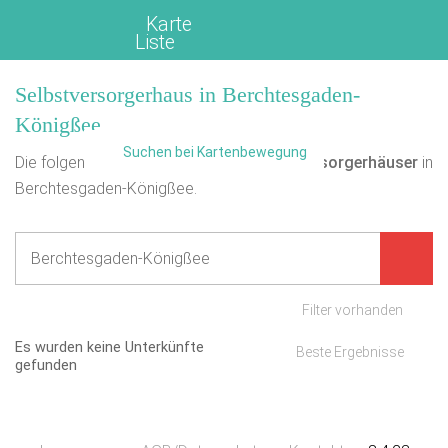
Karte
Liste
Selbstversorgerhaus in Berchtesgaden-
Königßee
Suchen bei Kartenbewegung
Die folgende Übersicht enthält
13
Selbstversorgerhäuser
in
Berchtesgaden-Königßee.
Filter vorhanden
Es wurden keine Unterkünfte
Beste Ergebnisse
gefunden