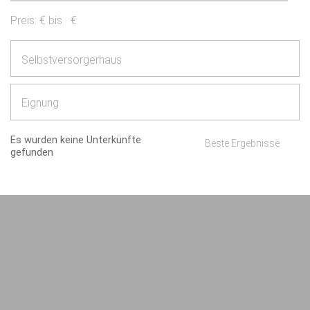
Preis:
€ bis
€
Selbstversorgerhaus
Eignung
Es wurden keine Unterkünfte
Beste Ergebnisse
gefunden
Impressum
AGB/Datenschutz
Kontakt
8.4.23