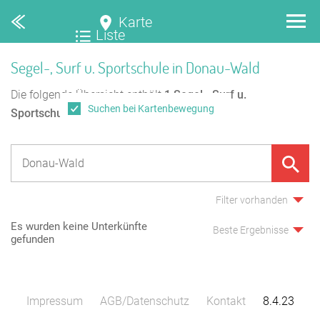
Karte
Liste
Segel-, Surf u. Sportschule in Donau-Wald
Die folgende Übersicht enthält
1
Segel-, Surf u.
Suchen bei Kartenbewegung
Sportschule
in Donau-Wald.
Filter vorhanden
Es wurden keine Unterkünfte
Beste Ergebnisse
gefunden
Impressum
AGB/Datenschutz
Kontakt
8.4.23