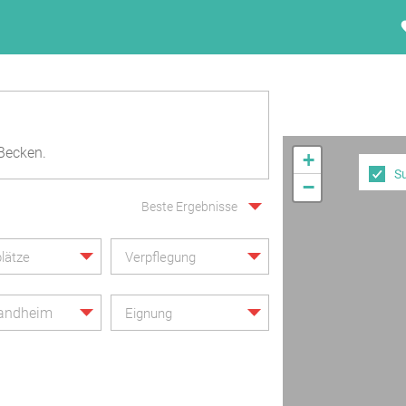
Becken.
+
S
−
Beste Ergebnisse
lätze
Verpflegung
landheim
Eignung