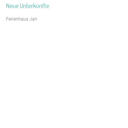
Neue Unterkünfte
Ferienhaus Jan
Seminarhaus Zebra Kagel
Leaflet
Jugendhaus Waldmühle
Freizeithaus Peter Peters
Waldhotel Wasserfall (WW)
Gästehaus Maria Rast