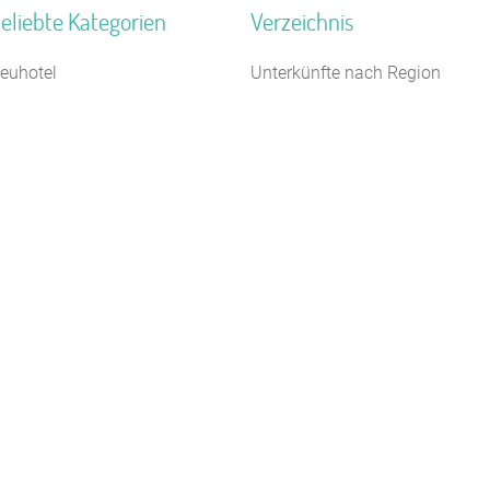
eliebte Kategorien
Verzeichnis
euhotel
Unterkünfte nach Region
amilienferienstätte
Unterkünfte nach Bundesland
ildungsstätte
Unterkünfte nach Kategorie
reizeitheim / Ferienheim
Unterkünfte nach Stadt A-Z
egel- Surf u. Sportschule
Unterkünfte nach Name A-Z
aturfreundehaus
Unterkünfte im Ausland
eriendorf
loster
ugendbildungsstätte
chullandheim
Kontakt
AGB/Datenschutz
Impressum
8.4.23