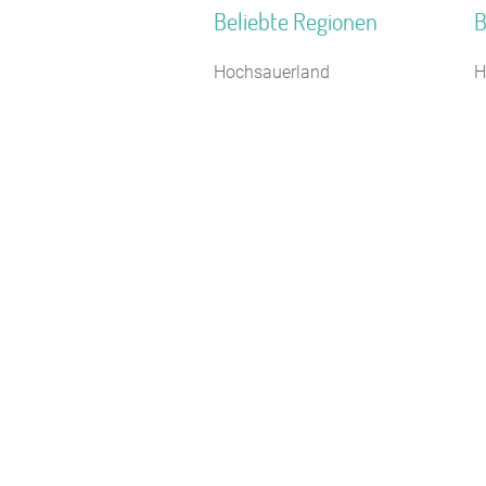
Beliebte Regionen
B
Hochsauerland
H
Naturpark Saar-Hunsrück
F
Südniedersachsen
B
Harz
F
Naturpark Rothaargebirge
S
Naturpark Neckartal-Odenwald
N
Eifel
F
Pfälzerwald
K
Spessart-Odenwald
J
Süddeutschland
S