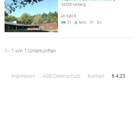
53539 Kelberg
ab 9,80 €
51
teils
SV
1 - 1 von 1 Unterkünften
Impressum
AGB/Datenschutz
Kontakt
8.4.23
Leaflet