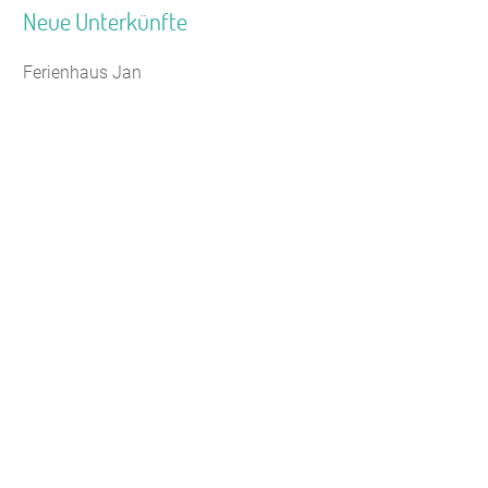
Neue Unterkünfte
Ferienhaus Jan
Jugendhaus Waldmühle
Leaflet
|
Map data ©
OpenStreetMap
Seminarhaus Zebra Kagel
Freizeithaus Peter Peters
Waldhotel Wasserfall (WW)
Gästehaus Maria Rast