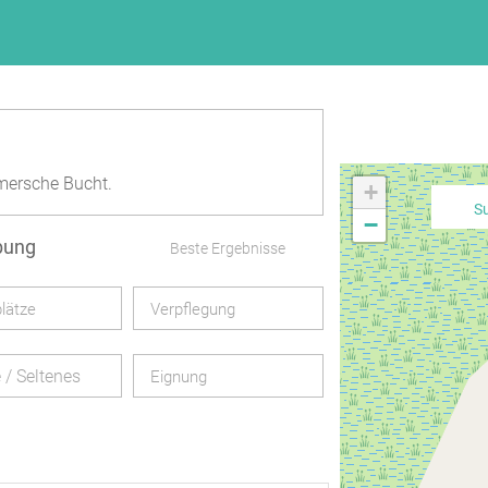
ersche Bucht.
+
S
−
bung
Beste Ergebnisse
lätze
Verpflegung
e / Seltenes
Eignung