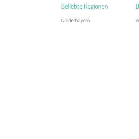
Beliebte Regionen
B
Niederbayern
W
Ostsee Schleswig-Holstein
B
Allgäuer Alpen
N
Harz
H
Mittleres Erzgebirge
F
Neckarland-Schwaben
S
Neustrelitzer Kleinseengebiet
C
Binnenland Schleswig-Holstein
B
Kurhessisches Bergland
F
Westmecklenburg
R