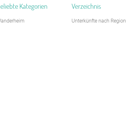
eliebte Kategorien
Verzeichnis
anderheim
Unterkünfte nach Region
ildungsstätte
Unterkünfte nach Bundesland
10 m
aturfreundehaus
Unterkünfte nach Kategorie
euhotel
Unterkünfte nach Stadt A-Z
erienzentrum (Gewerbl.)
Unterkünfte nach Name A-Z
elbstversorgerhaus
Unterkünfte im Ausland
ampingplatz (Bungalow)
auernhof
amilienferienstätte
eiterhof
Kontakt
AGB/Datenschutz
Impressum
8.4.23