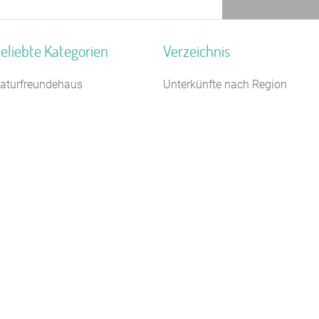
eliebte Kategorien
Verzeichnis
aturfreundehaus
Unterkünfte nach Region
erienzentrum (Gewerbl.)
Unterkünfte nach Bundesland
10 m
ugendherberge
Unterkünfte nach Kategorie
eriendorf
Unterkünfte nach Stadt A-Z
chützenhalle
Unterkünfte nach Name A-Z
elbstversorgerhaus
Unterkünfte im Ausland
ugendwaldheim
reizeitheim / Ferienheim
chiffe / Seltenes
eiterhof