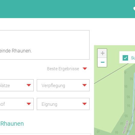
einde Rhaunen.
+
S
−
Beste Ergebnisse
lätze
Verpflegung
hof
Eignung
e Rhaunen