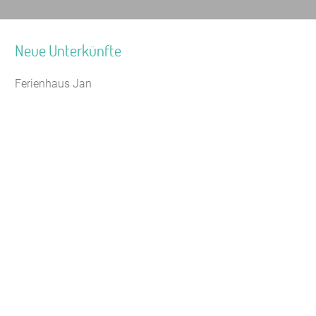
Neue Unterkünfte
Ferienhaus Jan
Jugendhaus Waldmühle
Leaflet
|
Map data ©
OpenStreetMap
Seminarhaus Zebra Kagel
Freizeithaus Peter Peters
Waldhotel Wasserfall (WW)
Gästehaus Maria Rast