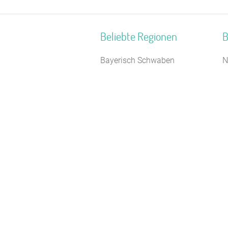
Beliebte Regionen
B
Bayerisch Schwaben
N
Bayerische Alpen
F
Naturpark Bergisches Land
J
Ostwestfalen-Lippe
F
Deutsche Nordseeküste
S
Biosphärenreservat
S
Oberlausitzer Heide- und
J
Teichlandschaft
F
Deutsche Alpenstraße
S
Nordseeinseln
R
Neustrelitzer Kleinseengebiet
Bayerischer Jura