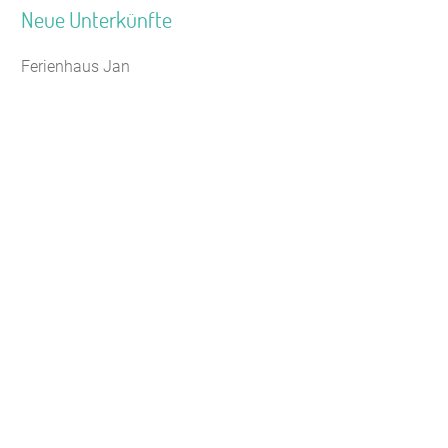
Neue Unterkünfte
Ferienhaus Jan
Jugendhaus Waldmühle
Leaflet
Seminarhaus Zebra Kagel
Freizeithaus Peter Peters
Waldhotel Wasserfall (WW)
Gästehaus Maria Rast