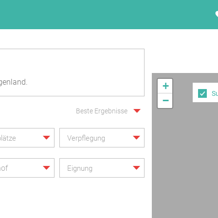
rgenland.
+
S
−
Beste Ergebnisse
lätze
Verpflegung
hof
Eignung