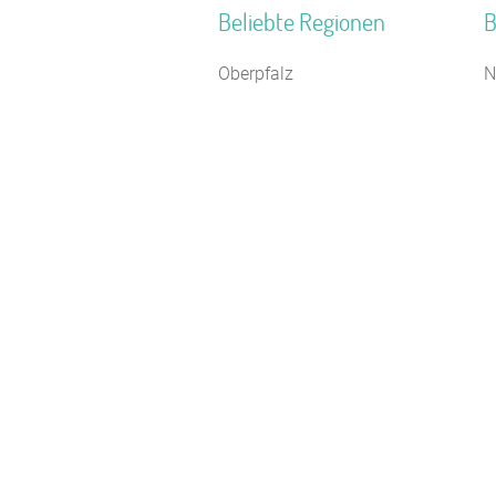
Beliebte Regionen
B
Oberpfalz
N
Bayerische Alpen
C
Naturpark Bergisches Land
S
Südniedersachsen
H
Neustrelitzer Kleinseengebiet
J
Burgwald
J
Sauerland
G
Nordsee Niedersachsen
F
Kieler Bucht
B
Spessart-Odenwald
F