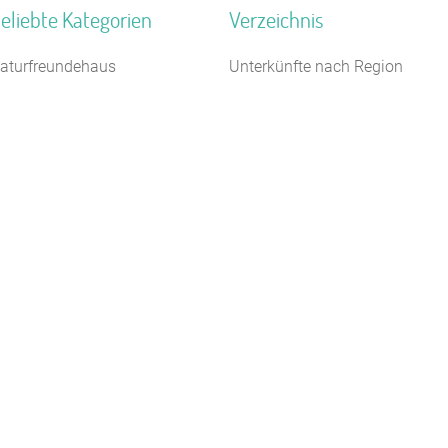
eliebte Kategorien
Verzeichnis
aturfreundehaus
Unterkünfte nach Region
ampingplatz (Bungalow)
Unterkünfte nach Bundesland
elbstversorgerhaus
Unterkünfte nach Kategorie
euhotel
Unterkünfte nach Stadt A-Z
ugendbildungsstätte
Unterkünfte nach Name A-Z
ugendherberge
Unterkünfte im Ausland
ästehaus
reizeitheim / Ferienheim
auernhof
amilienferienstätte
Kontakt
AGB/Datenschutz
Impressum
8.4.23