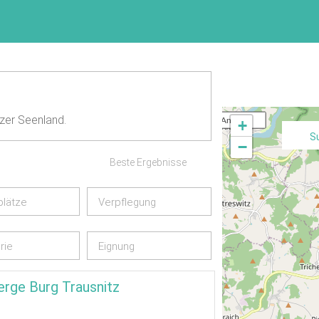
zer Seenland.
  Anfrage
+
S
−
Beste Ergebnisse
plätze
Verpflegung
rie
Eignung
rge Burg Trausnitz