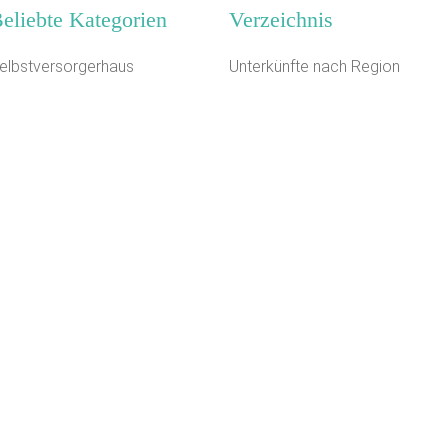
eliebte Kategorien
Verzeichnis
elbstversorgerhaus
Unterkünfte nach Region
ampingplatz (Bungalow)
Unterkünfte nach Bundesland
2 km
ildungsstätte
Unterkünfte nach Kategorie
ugendherberge
Unterkünfte nach Stadt A-Z
chützenhalle
Unterkünfte nach Name A-Z
chullandheim
Unterkünfte im Ausland
anderheim
loster
eltplatz / Zeltlager
ugendbildungsstätte
Kontakt
AGB/Datenschutz
Impressum
8.4.23