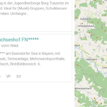
ing in der Jugendherberge Burg Trausnitz im
d. Ideal für (Musik)-Gruppen, Schulklassen
milien. Umfangre...
uchsenhof FN*****
 vorm Wald
*** am Eixendorfer See in Bayern, mit
hule, Tennisanlage, Mehrzwecksporthalle,
eich, Wohlfühlbereich. 6...
5
VP
SV