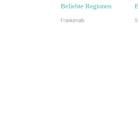
Beliebte Regionen
B
Frankenalb
S
Eifel
C
Oberpfalz
B
Ostdeutschland
J
Ostseeinseln
S
Franken
S
Nationalpark Bayerischer Wald
W
Oberbayern
K
Spessart-Odenwald
Z
Vorpommern
J