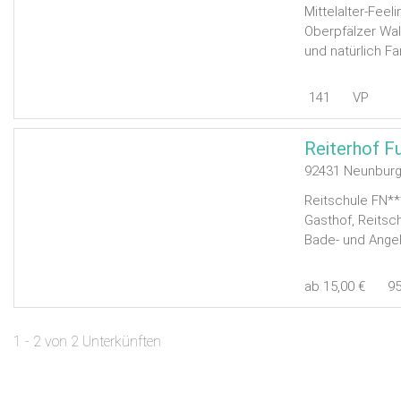
Mittelalter-Feel
Oberpfälzer Wal
und natürlich Fa
141
VP
Reiterhof F
92431 Neunburg
Reitschule FN**
Gasthof, Reitsc
Bade- und Angelt
ab 15,00 €
9
1 - 2 von 2 Unterkünften