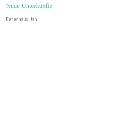
Neue Unterkünfte
Ferienhaus Jan
Seminarhaus Zebra Kagel
Leaflet
|
Map data ©
OpenStreetMap
Jugendhaus Waldmühle
Freizeithaus Peter Peters
Waldhotel Wasserfall (WW)
Gästehaus Maria Rast