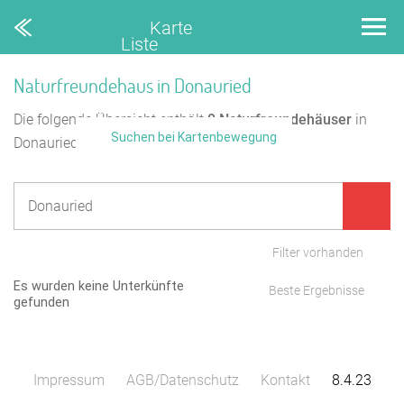
Karte
Liste
Naturfreundehaus in Donauried
Die folgende Übersicht enthält
0
Naturfreundehäuser
in
Suchen bei Kartenbewegung
Donauried.
Filter vorhanden
Es wurden keine Unterkünfte
Beste Ergebnisse
gefunden
Impressum
AGB/Datenschutz
Kontakt
8.4.23