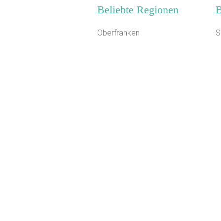
Beliebte Regionen
B
Oberfranken
S
Süddeutschland
S
Harz
K
Kieler Bucht
J
Mecklenburg-Schwerin
F
Oberbayern
J
Ostsee
W
Braunschweiger Land
T
Schlesien
B
Donau
J