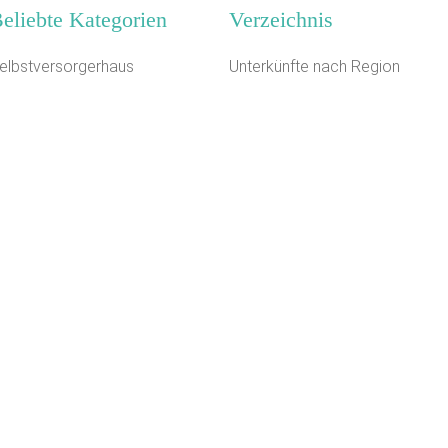
eliebte Kategorien
Verzeichnis
elbstversorgerhaus
Unterkünfte nach Region
chützenhalle
Unterkünfte nach Bundesland
10 m
loster
Unterkünfte nach Kategorie
ugendherberge
Unterkünfte nach Stadt A-Z
erienhaus 10 Personen
Unterkünfte nach Name A-Z
ugendgästehaus
Unterkünfte im Ausland
anderheim
agungshaus / Seminarhaus
auernhof
ugendwaldheim
Kontakt
AGB/Datenschutz
Impressum
8.4.23