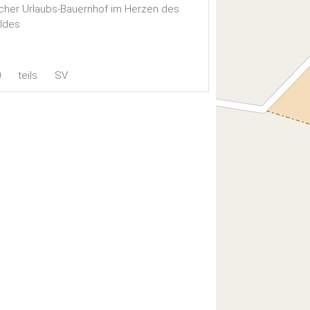
icher Urlaubs-Bauernhof im Herzen des
ldes
0
teils
SV