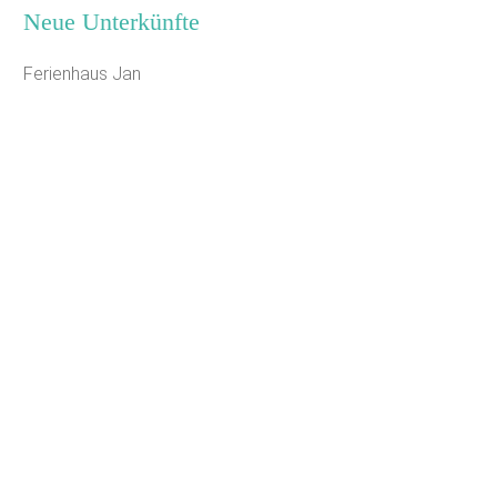
Neue Unterkünfte
Ferienhaus Jan
Seminarhaus Zebra Kagel
Leaflet
|
Map data ©
OpenStreetMap
Jugendhaus Waldmühle
Freizeithaus Peter Peters
Waldhotel Wasserfall (WW)
Gästehaus Maria Rast