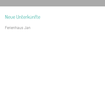
Neue Unterkünfte
Ferienhaus Jan
Jugendhaus Waldmühle
Leaflet
Seminarhaus Zebra Kagel
Freizeithaus Peter Peters
Waldhotel Wasserfall (WW)
Gästehaus Maria Rast