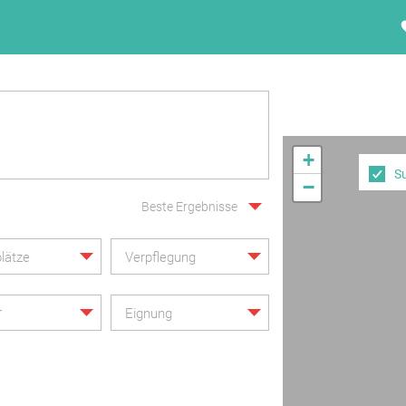
+
S
−
Beste Ergebnisse
lätze
Verpflegung
r
Eignung