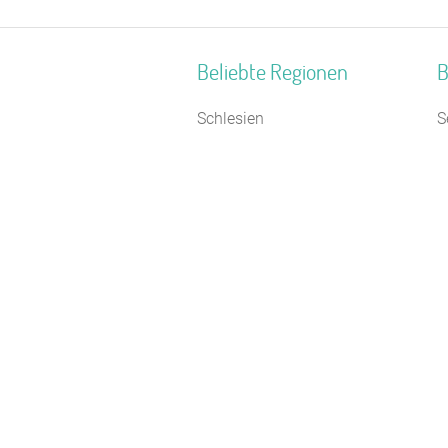
Beliebte Regionen
B
Schlesien
S
Hessisches Bergland
J
Biosphärenreservat
R
Oberlausitzer Heide- und
F
Teichlandschaft
T
Pfälzerwald
F
Ostseeinseln
S
Deutsche Alpenstraße
J
Weser-Ems
C
Burgwald
Z
Schwäbische Alb
Braunschweiger Land