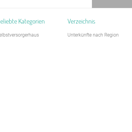
eliebte Kategorien
Verzeichnis
elbstversorgerhaus
Unterkünfte nach Region
ugendwaldheim
Unterkünfte nach Bundesland
eiterhof
Unterkünfte nach Kategorie
amilienferienstätte
Unterkünfte nach Stadt A-Z
agungshaus / Seminarhaus
Unterkünfte nach Name A-Z
erienzentrum (Gewerbl.)
Unterkünfte im Ausland
chiffe / Seltenes
ugendbildungsstätte
ampingplatz (Bungalow)
eltplatz / Zeltlager